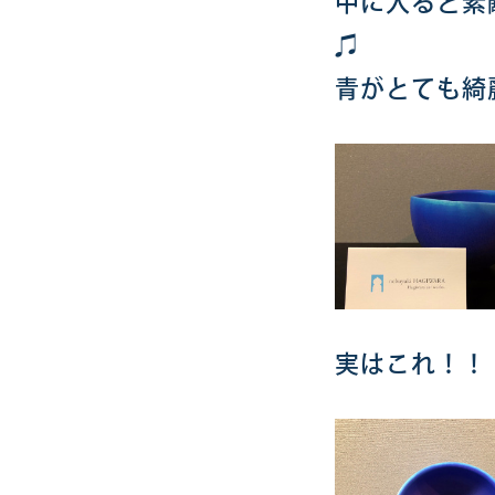
中に入ると素
♫
青がとても綺
実はこれ！！