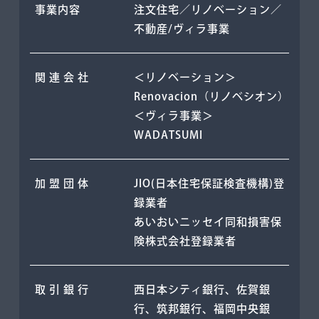
事業内容
注文住宅／リノベーション／
不動産/ヴィラ事業
関 連 会 社
＜リノベーション＞
Renovacion（リノベシオン）
＜ヴィラ事業＞
WADATSUMI
加 盟 団 体
JIO(日本住宅保証検査機構)登
録業者
あいおいニッセイ同和損害保
険株式会社登録業者
取 引 銀 行
西日本シティ銀行、佐賀銀
行、筑邦銀行、福岡中央銀