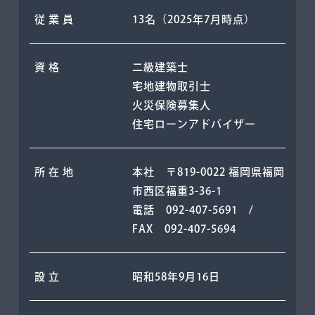
従 業 員
13名（2025年7月時点）
資 格
二級建築士
宅地建物取引士
火災保険募集人
住宅ローンアドバイザー
所 在 地
本社 〒819-0022 福岡県福岡
市⻄区福重3-36-1
電話 092-407-5691 /
FAX 092-407-5694
設 ⽴
昭和58年9⽉16⽇