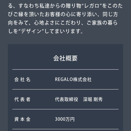
る、すなわち私達からの贈り物“レガロ”をこのた
びご縁を頂いたお客様の⼼に寄り添い、同じ⽅
向をみて、⼼地よさにこだわり、ご家族の暮ら
しを“デザイン”してまいります。
会社概要
会 社 名
REGALO株式会社
代 表 者
代表取締役 深堀 剛秀
資 本 ⾦
3000万円