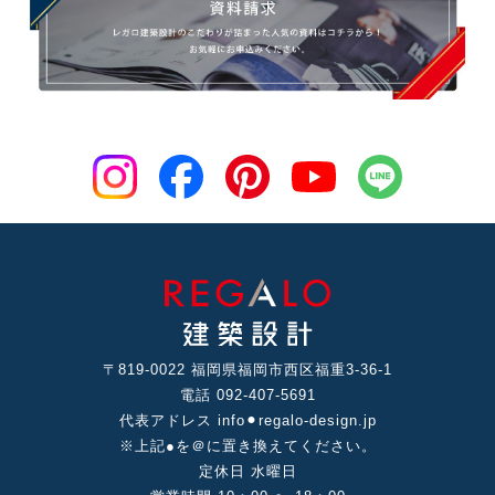
〒819-0022 福岡県福岡市⻄区福重3-36-1
電話 092-407-5691
代表アドレス info⚫︎regalo-design.jp
※上記●を＠に置き換えてください。
定休⽇ ⽔曜⽇