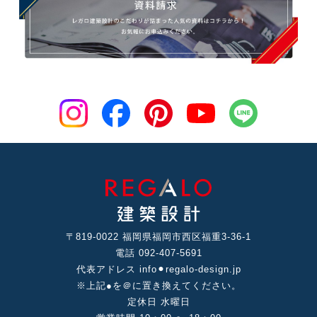
〒819-0022 福岡県福岡市⻄区福重3-36-1
電話 092-407-5691
代表アドレス info⚫︎regalo-design.jp
※上記●を＠に置き換えてください。
定休⽇ ⽔曜⽇