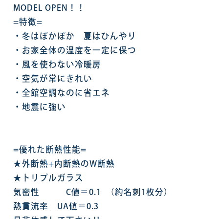
MODEL OPEN！！
=特徴=
・冬はぽかぽか 夏はひんやり
・お家全体の温度を一定に保つ
・風を使わない冷暖房
・空気が常にきれい
・全館空調なのに省エネ
・地震に強い
=優れた断熱性能=
★外断熱+内断熱のW断熱
★トリプルガラス
気密性 C値＝0.1
（約名刺1枚分）
熱貫流率 UA値＝0.3