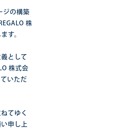
ージの構築
GALO 株
します。
意義として
O 株式会
していただ
重ねてゆく
願い申し上