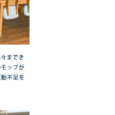
隅々までき
のモップが
運動不足を