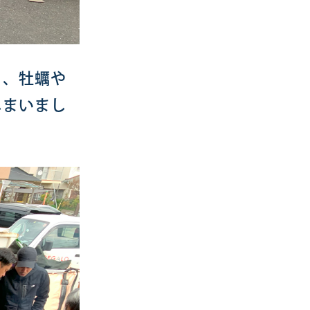
く、牡蠣や
しまいまし