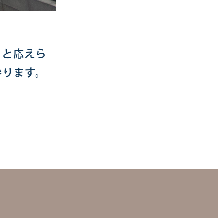
りと応えら
参ります。