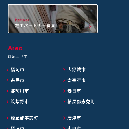
Area
対応エリア
福岡市
大野城市
糸島市
太宰府市
那珂川市
春日市
筑紫野市
糟屋郡志免町
糟屋郡宇美町
唐津市
福津市
小郡市