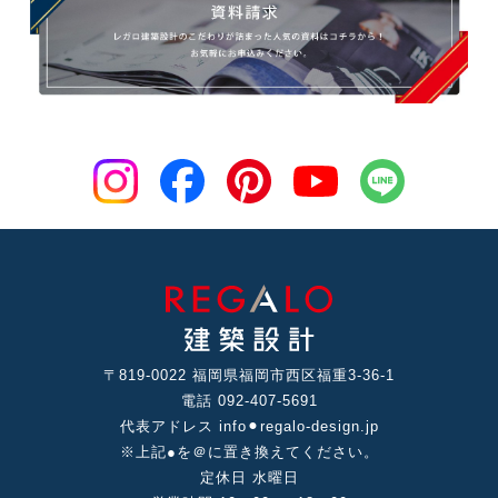
〒819-0022 福岡県福岡市⻄区福重3-36-1
電話 092-407-5691
代表アドレス info⚫︎regalo-design.jp
※上記●を＠に置き換えてください。
定休⽇ ⽔曜⽇