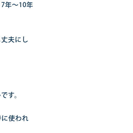
7年～10年
も丈夫にし
いです。
特に使われ