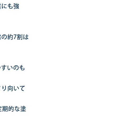
震にも強
の約7割は
やすいのも
まり向いて
定期的な塗