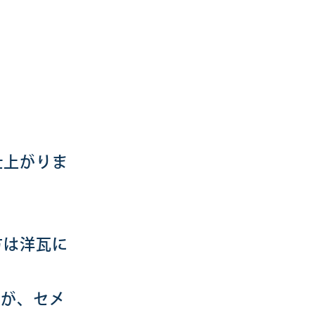
仕上がりま
方は洋瓦に
すが、セメ